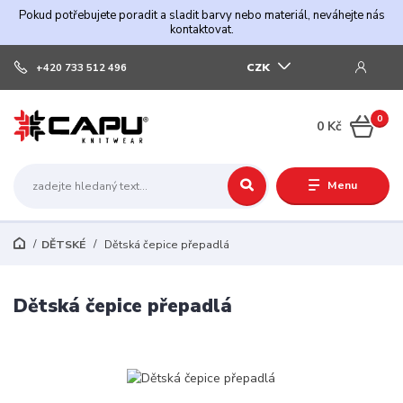
Pokud potřebujete poradit a sladit barvy nebo materiál, neváhejte nás
kontaktovat.
CZK
+420 733 512 496
0
0 Kč
Menu
DĚTSKÉ
Dětská čepice přepadlá
Dětská čepice přepadlá