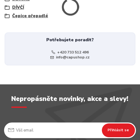
DÍVČÍ
Čepice přepadlé
Potřebujete poradit?
+420 733 512 496
info@capushop.cz
Nepropásněte novinky, akce a slevy!
Přihlásit se