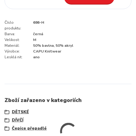
Číslo
686-H
produktu:
Barva:
černá
Velikost:
M
Materiál:
50% bavlna, 50% akryl
Výrobce:
CAPU Knitwear
Lesklá nit:
ano
Zboží zařazeno v kategoriích
DĚTSKÉ
DÍVČÍ
Čepice přepadlé