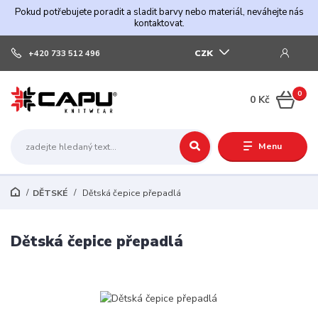
Pokud potřebujete poradit a sladit barvy nebo materiál, neváhejte nás
kontaktovat.
CZK
+420 733 512 496
0
0 Kč
Menu
DĚTSKÉ
Dětská čepice přepadlá
Dětská čepice přepadlá