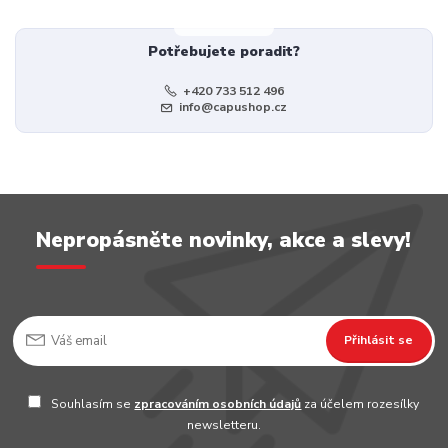
Potřebujete poradit?
+420 733 512 496
info@capushop.cz
Nepropásněte novinky, akce a slevy!
Přihlásit se
Souhlasím se
zpracováním osobních údajů
za účelem rozesílky
newsletteru.