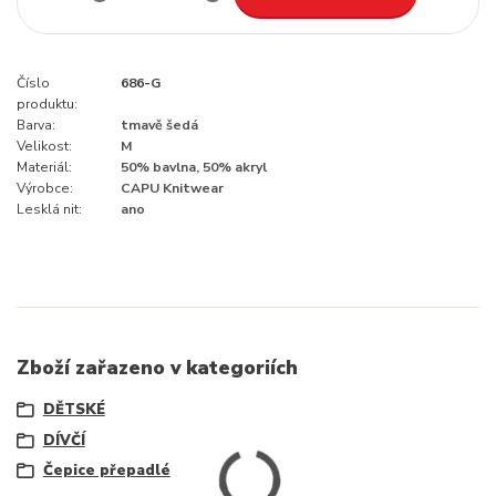
Číslo
686-G
produktu:
Barva:
tmavě šedá
Velikost:
M
Materiál:
50% bavlna, 50% akryl
Výrobce:
CAPU Knitwear
Lesklá nit:
ano
Zboží zařazeno v kategoriích
DĚTSKÉ
DÍVČÍ
Čepice přepadlé