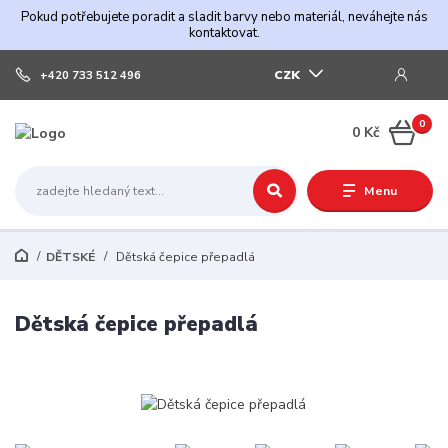
Pokud potřebujete poradit a sladit barvy nebo materiál, neváhejte nás
kontaktovat.
CZK
+420 733 512 496
0
0 Kč
Menu
DĚTSKÉ
Dětská čepice přepadlá
Dětská čepice přepadlá