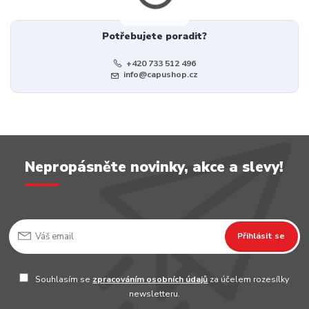
Potřebujete poradit?
+420 733 512 496
info@capushop.cz
Nepropásněte novinky, akce a slevy!
Přihlásit se
Souhlasím se
zpracováním osobních údajů
za účelem rozesílky
newsletteru.