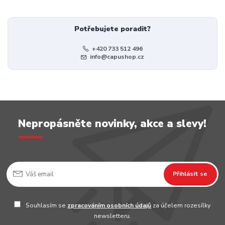
Potřebujete poradit?
+420 733 512 496
info@capushop.cz
Nepropásněte novinky, akce a slevy!
Přihlásit se
Souhlasím se
zpracováním osobních údajů
za účelem rozesílky
newsletteru.