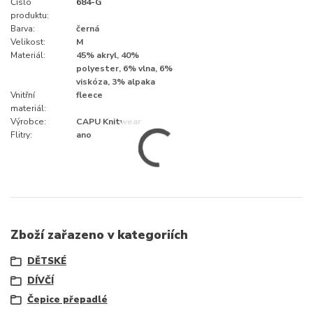
Číslo
684-G
produktu:
Barva:
černá
Velikost:
M
Materiál:
45% akryl, 40%
polyester, 6% vlna, 6%
viskóza, 3% alpaka
Vnitřní
fleece
materiál:
Výrobce:
CAPU Knitwear
Flitry:
ano
Zboží zařazeno v kategoriích
DĚTSKÉ
DÍVČÍ
Čepice přepadlé