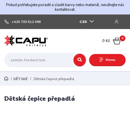
Pokud potřebujete poradit a sladit barvy nebo materiál, neváhejte nás
kontaktovat.
CZK
+420 733 512 496
0
0 Kč
Menu
DĚTSKÉ
Dětská čepice přepadlá
Dětská čepice přepadlá