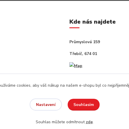
Kde nás najdete
Průmyslová 159
Třebíč, 674 01
užíváme cookies, aby váš nákup na našem e-shopu byl co nejpříjemněj
Souhlasím
Nastavení
Souhlas můžete odmítnout
zde
.