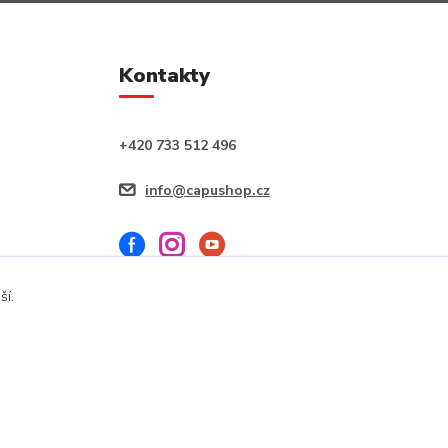
Kontakty
+420 733 512 496
info@capushop.cz
ší.
Vytvořeno na
Eshop-rychle.cz