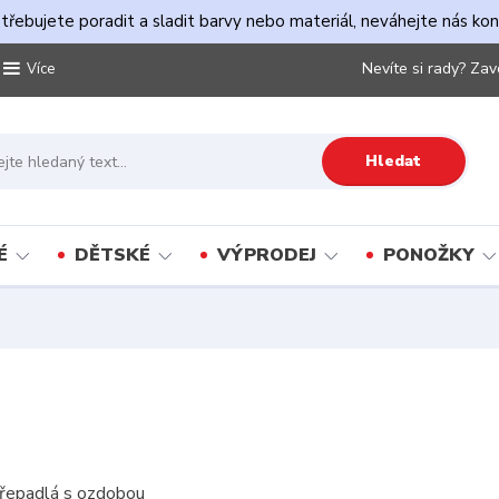
řebujete poradit a sladit barvy nebo materiál, neváhejte nás ko
Nevíte si rady? Zav
Více
Hledat
É
DĚTSKÉ
VÝPRODEJ
PONOŽKY