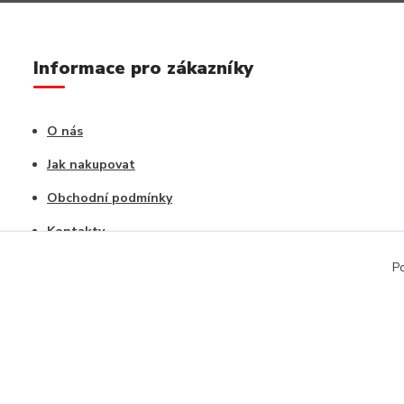
Informace pro zákazníky
O nás
Jak nakupovat
Obchodní podmínky
Kontakty
Vrácení zboží / Reklamace
Po
Copyright © 2020, CAPU s.r.o. Všechna práva vyhrazena.