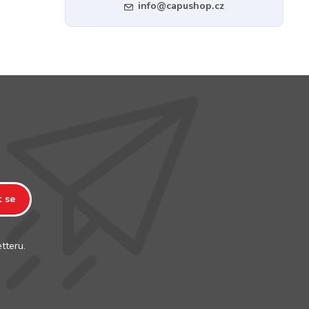
info@capushop.cz
t se
tteru.