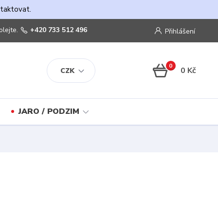
ntaktovat.
olejte.
+420 733 512 496
Přihlášení
0
0 Kč
CZK
JARO / PODZIM