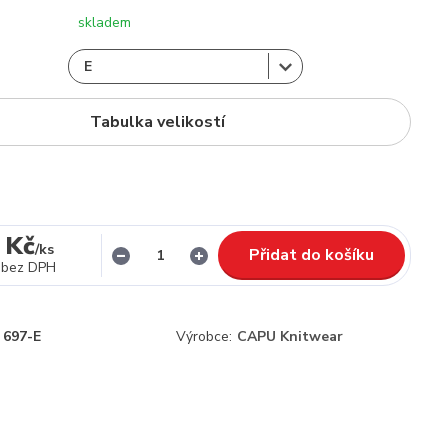
skladem
Tabulka velikostí
 Kč
/
ks
Přidat do košíku
bez DPH
697-E
Výrobce:
CAPU Knitwear