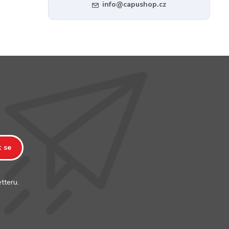
info@capushop.cz
t se
tteru.