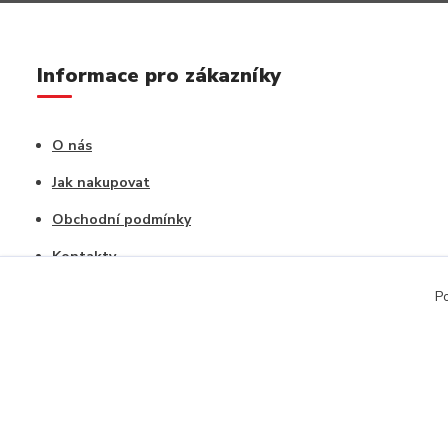
Informace pro zákazníky
O nás
Jak nakupovat
Obchodní podmínky
Kontakty
Vrácení zboží / Reklamace
Po
Copyright © 2020, CAPU s.r.o. Všechna práva vyhrazena.