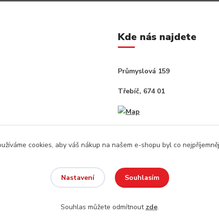
Kde nás najdete
Průmyslová 159
Třebíč, 674 01
užíváme cookies, aby váš nákup na našem e-shopu byl co nejpříjemněj
Souhlasím
Nastavení
Souhlas můžete odmítnout
zde
.