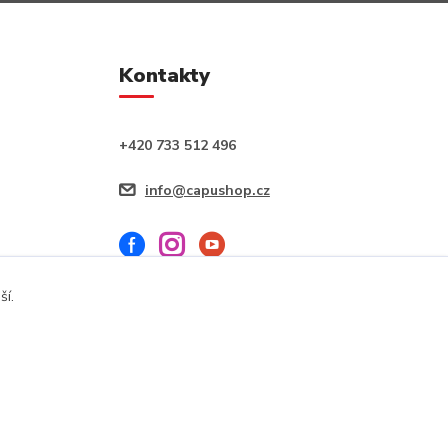
Kontakty
+420 733 512 496
info@capushop.cz
ší.
Vytvořeno na
Eshop-rychle.cz