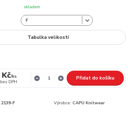
skladem
Tabulka velikostí
 Kč
/
ks
Přidat do košíku
bez DPH
2139-F
Výrobce:
CAPU Knitwear