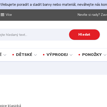
řebujete poradit a sladit barvy nebo materiál, neváhejte nás ko
Nevíte si rady? Zav
Více
Hledat
É
DĚTSKÉ
VÝPRODEJ
PONOŽKY