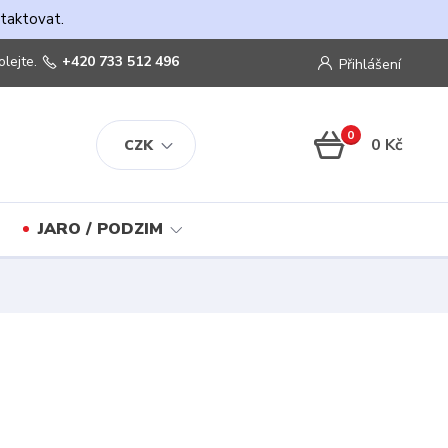
ntaktovat.
olejte.
+420 733 512 496
Přihlášení
0
0 Kč
CZK
JARO / PODZIM