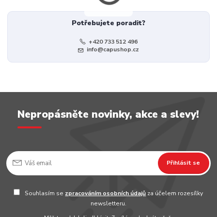
Potřebujete poradit?
+420 733 512 496
info@capushop.cz
Nepropásněte novinky, akce a slevy!
Přihlásit se
Souhlasím se
zpracováním osobních údajů
za účelem rozesílky
newsletteru.