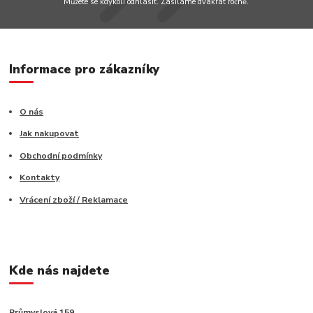
Můžete se kdykoli odhlásit. Zasíláme dvakrát ročně.
Informace pro zákazníky
O nás
Jak nakupovat
Obchodní podmínky
Kontakty
Vrácení zboží / Reklamace
Kde nás najdete
Průmyslová 159