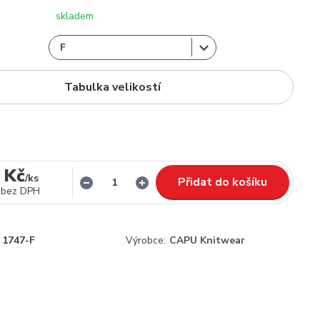
skladem
Tabulka velikostí
 Kč
/
ks
Přidat do košíku
bez DPH
1747-F
Výrobce:
CAPU Knitwear