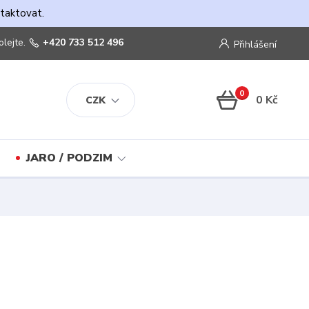
ntaktovat.
olejte.
+420 733 512 496
Přihlášení
0
0 Kč
CZK
JARO / PODZIM