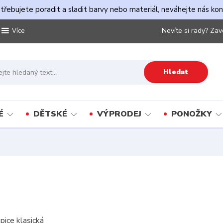
řebujete poradit a sladit barvy nebo materiál, neváhejte nás ko
Nevíte si rady? Zav
Více
Hledat
É
DĚTSKÉ
VÝPRODEJ
PONOŽKY