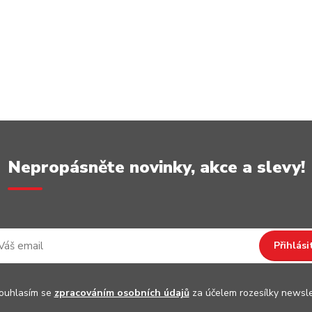
Nepropásněte novinky, akce a slevy!
Přihlási
uhlasím se
zpracováním osobních údajů
za účelem rozesílky newsle