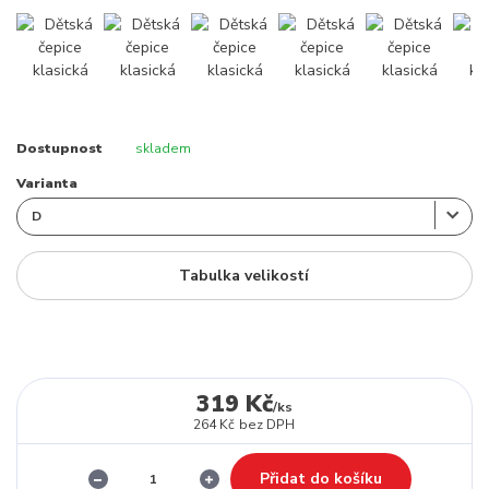
Dostupnost
skladem
Varianta
Tabulka velikostí
319 Kč
/
ks
264 Kč
bez DPH
Přidat do košíku