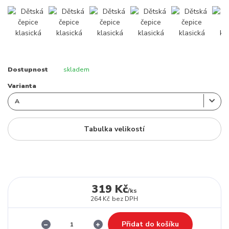
Dostupnost
skladem
Varianta
Tabulka velikostí
319 Kč
/
ks
264 Kč
bez DPH
Přidat do košíku