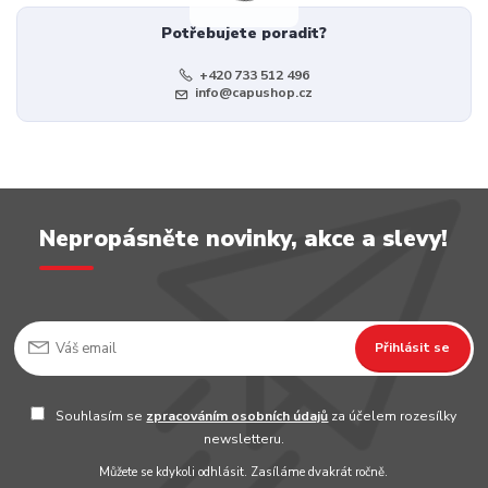
Potřebujete poradit?
+420 733 512 496
info@capushop.cz
Nepropásněte novinky, akce a slevy!
Přihlásit se
Souhlasím se
zpracováním osobních údajů
za účelem rozesílky
newsletteru.
Můžete se kdykoli odhlásit. Zasíláme dvakrát ročně.