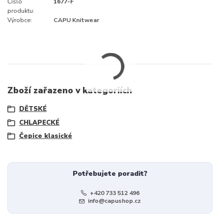
Číslo
1677-F
produktu:
Výrobce:
CAPU Knitwear
Zboží zařazeno v kategoriích
DĚTSKÉ
CHLAPECKÉ
Čepice klasické
Potřebujete poradit?
+420 733 512 496
info@capushop.cz