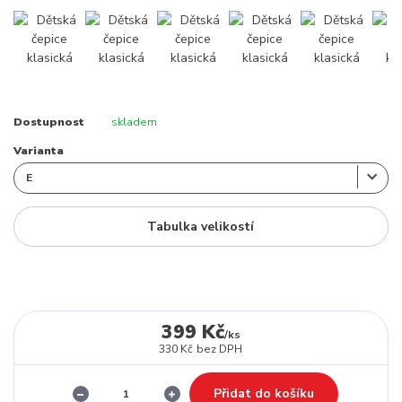
Dostupnost
skladem
Varianta
Tabulka velikostí
399 Kč
/
ks
330 Kč
bez DPH
Přidat do košíku