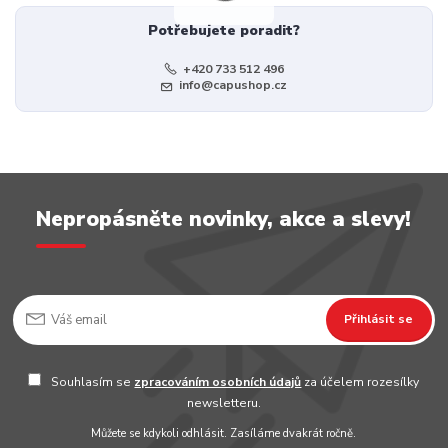
Potřebujete poradit?
+420 733 512 496
info@capushop.cz
Nepropásněte novinky, akce a slevy!
Přihlásit se
Souhlasím se
zpracováním osobních údajů
za účelem rozesílky
newsletteru.
Můžete se kdykoli odhlásit. Zasíláme dvakrát ročně.