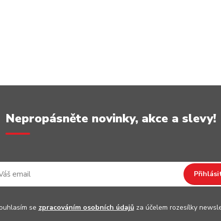
Nepropásněte novinky, akce a slevy!
Přihlási
uhlasím se
zpracováním osobních údajů
za účelem rozesílky newsle