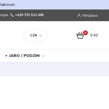
ntaktovat.
olejte.
+420 733 512 496
Přihlášení
0
0 Kč
CZK
JARO / PODZIM