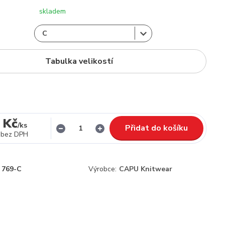
skladem
Tabulka velikostí
 Kč
/
ks
Přidat do košíku
bez DPH
769-C
Výrobce:
CAPU Knitwear