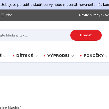
řebujete poradit a sladit barvy nebo materiál, neváhejte nás ko
Nevíte si rady? Zav
Více
Hledat
É
DĚTSKÉ
VÝPRODEJ
PONOŽKY