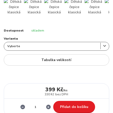
Dostupnost
skladem
Varianta
Tabulka velikostí
399 Kč
/
ks
330 Kč
bez DPH
Přidat do košíku