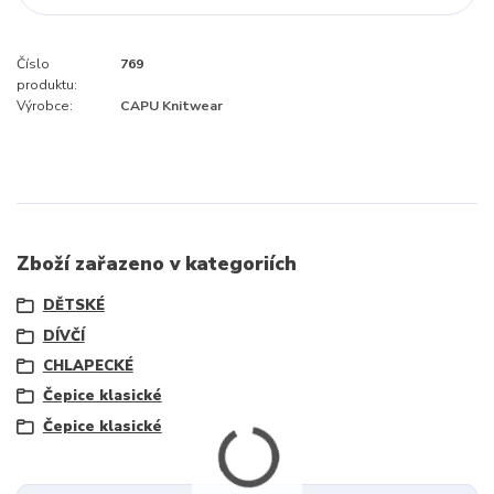
Číslo
769
produktu:
Výrobce:
CAPU Knitwear
Zboží zařazeno v kategoriích
DĚTSKÉ
DÍVČÍ
CHLAPECKÉ
Čepice klasické
Čepice klasické