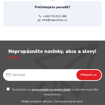
Potřebujete poradit?
+420 733 512 496
info@capushop.cz
Nepropásněte novinky, akce a slevy!
Přihlásit se
Souhlasím se
zpracováním osobních údajů
za účelem rozesílky
newsletteru.
Můžete se kdykoli odhlásit. Zasíláme dvakrát ročně.