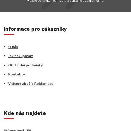
Můžete se kdykoli odhlásit. Zasíláme dvakrát ročně.
Informace pro zákazníky
O nás
Jak nakupovat
Obchodní podmínky
Kontakty
Vrácení zboží / Reklamace
Kde nás najdete
Průmyslová 159