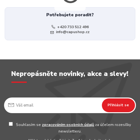
Potřebujete poradit?
+420 733 512 496
info@capushop.cz
Nepropásněte novinky, akce a slevy!
Přihlásit se
Souhlasím se
zpracováním osobních údajů
za účelem rozesílky
newsletteru.