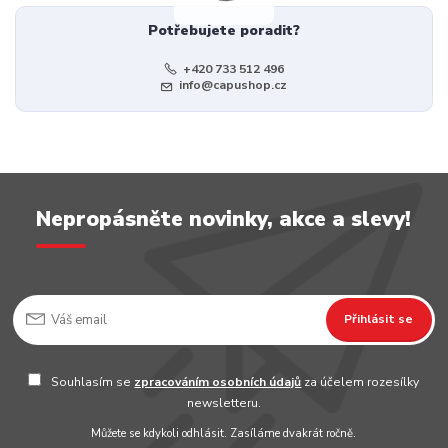
Potřebujete poradit?
+420 733 512 496
info@capushop.cz
Nepropásněte novinky, akce a slevy!
Přihlásit se
Souhlasím se
zpracováním osobních údajů
za účelem rozesílky
newsletteru.
Můžete se kdykoli odhlásit. Zasíláme dvakrát ročně.