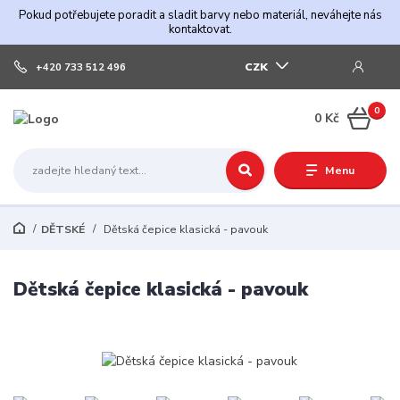
Pokud potřebujete poradit a sladit barvy nebo materiál, neváhejte nás
kontaktovat.
CZK
+420 733 512 496
0
0 Kč
Menu
DĚTSKÉ
Dětská čepice klasická - pavouk
Dětská čepice klasická - pavouk