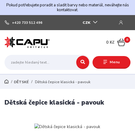
Pokud potřebujete poradit a sladit barvy nebo materiál, neváhejte nás
kontaktovat.
CZK
+420 733 512 496
0
0 Kč
Menu
DĚTSKÉ
Dětská čepice klasická - pavouk
Dětská čepice klasická - pavouk