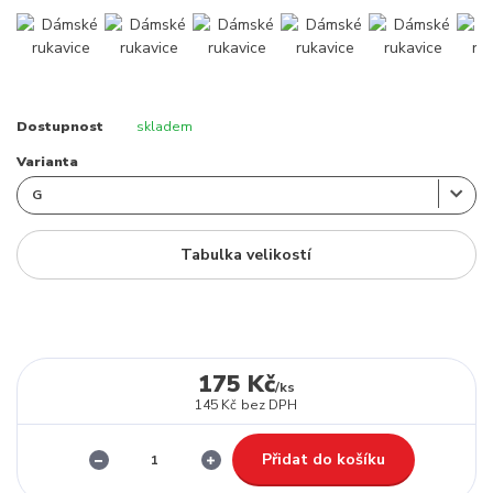
Dostupnost
skladem
Varianta
Tabulka velikostí
175 Kč
/
ks
145 Kč
bez DPH
Přidat do košíku