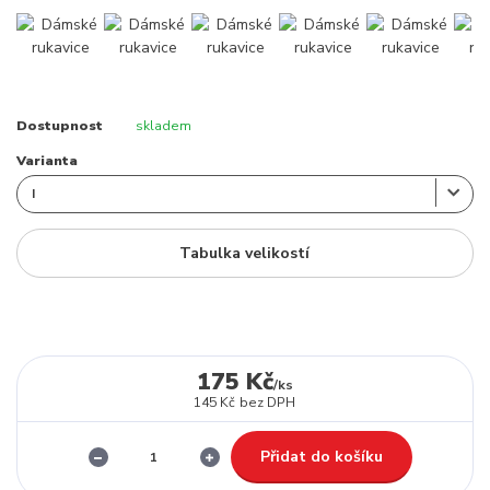
Dostupnost
skladem
Varianta
Tabulka velikostí
175 Kč
/
ks
145 Kč
bez DPH
Přidat do košíku