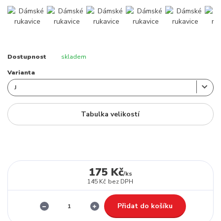
Dostupnost
skladem
Varianta
Tabulka velikostí
175 Kč
/
ks
145 Kč
bez DPH
Přidat do košíku