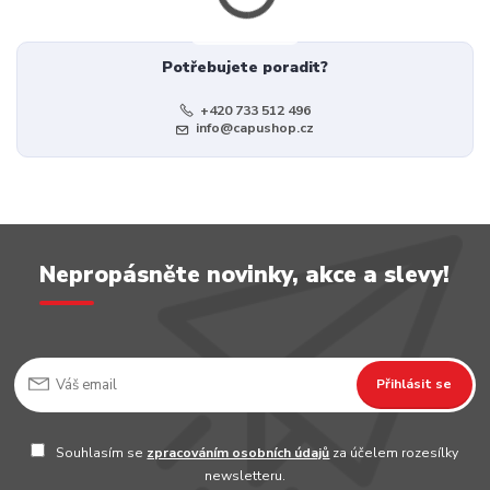
Potřebujete poradit?
+420 733 512 496
info@capushop.cz
Nepropásněte novinky, akce a slevy!
Přihlásit se
Souhlasím se
zpracováním osobních údajů
za účelem rozesílky
newsletteru.