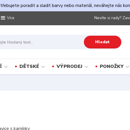
řebujete poradit a sladit barvy nebo materiál, neváhejte nás ko
Nevíte si rady? Zav
Více
Hledat
É
DĚTSKÉ
VÝPRODEJ
PONOŽKY