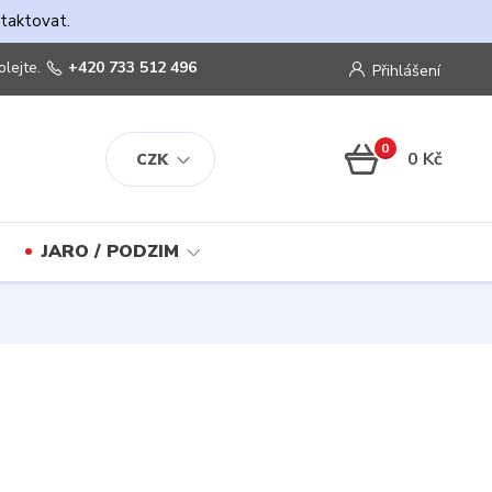
ntaktovat.
olejte.
+420 733 512 496
Přihlášení
0
0 Kč
CZK
JARO / PODZIM