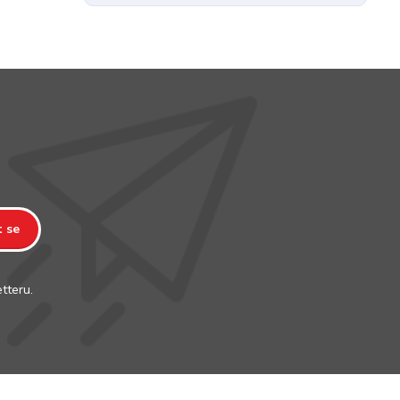
t se
tteru.