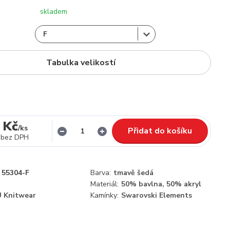
skladem
Tabulka velikostí
 Kč
/
ks
Přidat do košíku
bez DPH
55304-F
Barva:
tmavě šedá
Materiál:
50% bavlna, 50% akryl
 Knitwear
Kamínky:
Swarovski Elements