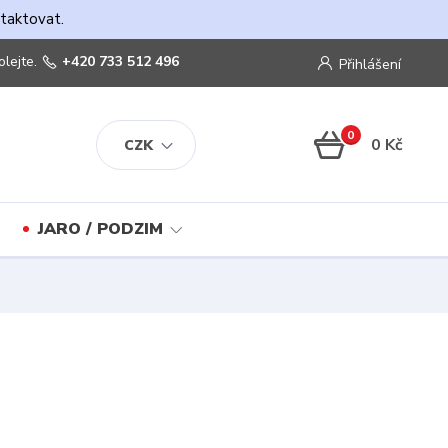
ntaktovat.
olejte.
+420 733 512 496
Přihlášení
0
0 Kč
CZK
JARO / PODZIM