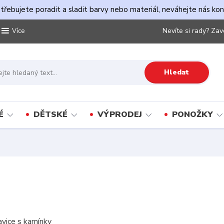
řebujete poradit a sladit barvy nebo materiál, neváhejte nás ko
Nevíte si rady? Zav
Více
Hledat
É
DĚTSKÉ
VÝPRODEJ
PONOŽKY