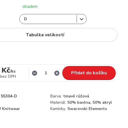
skladem
Tabulka velikostí
 Kč
/
ks
Přidat do košíku
bez DPH
55304-D
Barva:
tmavě růžová
Materiál:
50% bavlna, 50% akryl
 Knitwear
Kamínky:
Swarovski Elements