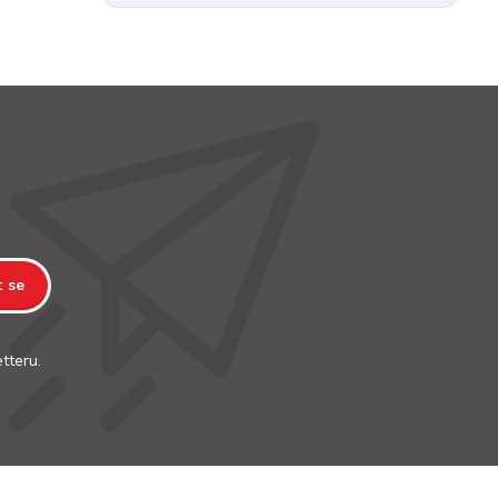
t se
tteru.