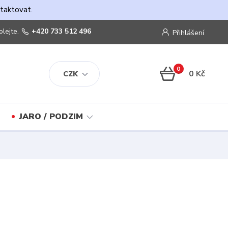
ntaktovat.
olejte.
+420 733 512 496
Přihlášení
0
0 Kč
CZK
JARO / PODZIM