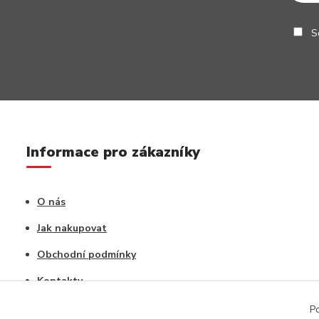
So
Informace pro zákazníky
O nás
Jak nakupovat
Obchodní podmínky
Kontakty
Vrácení zboží / Reklamace
Po