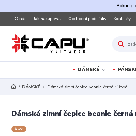
Pokud pot
O nás
Jak nakupovat
Obchodní podmínky
Kontakty
DÁMSKÉ
PÁNSK
DÁMSKÉ
Dámská zimní čepice beanie černá růžová
Dámská zimní čepice beanie černá
Akce