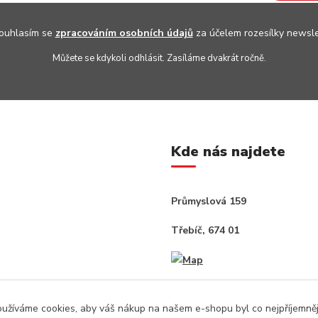
uhlasím se
zpracováním osobních údajů
za účelem rozesílky newsle
Můžete se kdykoli odhlásit. Zasíláme dvakrát ročně.
Kde nás najdete
Průmyslová 159
Třebíč, 674 01
užíváme cookies, aby váš nákup na našem e-shopu byl co nejpříjemněj