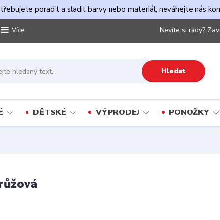
řebujete poradit a sladit barvy nebo materiál, neváhejte nás ko
Nevíte si rady? Zav
Více
Hledat
É
DĚTSKÉ
VÝPRODEJ
PONOŽKY
 růžová