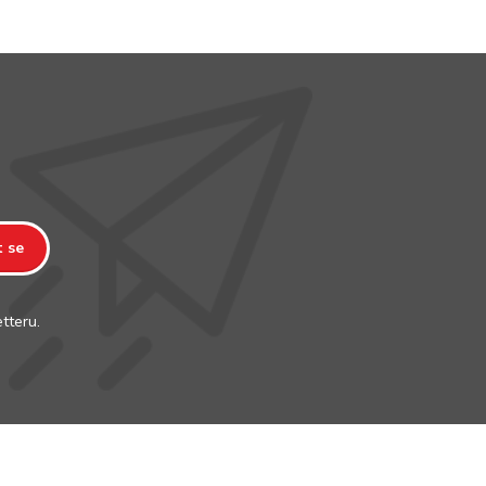
t se
tteru.