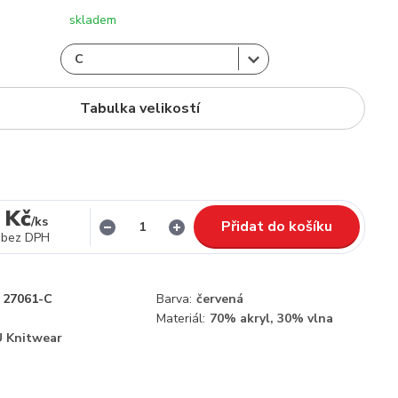
skladem
Tabulka velikostí
 Kč
/
ks
Přidat do košíku
bez DPH
27061-C
Barva:
červená
Materiál:
70% akryl, 30% vlna
 Knitwear