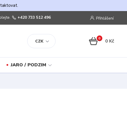
ntaktovat.
olejte.
+420 733 512 496
Přihlášení
0
0 Kč
CZK
JARO / PODZIM