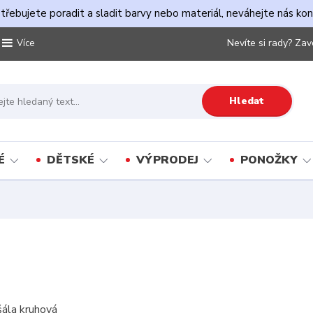
řebujete poradit a sladit barvy nebo materiál, neváhejte nás ko
Nevíte si rady? Zav
Více
Hledat
É
DĚTSKÉ
VÝPRODEJ
PONOŽKY