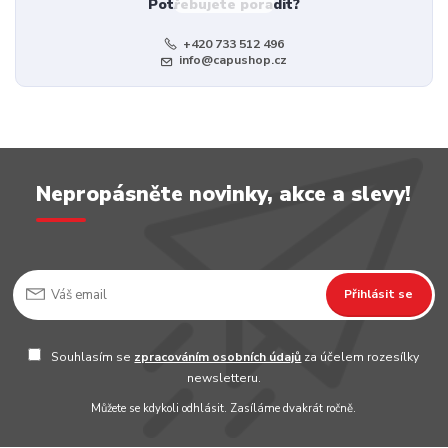
Potřebujete poradit?
+420 733 512 496
info@capushop.cz
Nepropásněte novinky, akce a slevy!
Přihlásit se
Souhlasím se
zpracováním osobních údajů
za účelem rozesílky
newsletteru.
Můžete se kdykoli odhlásit. Zasíláme dvakrát ročně.