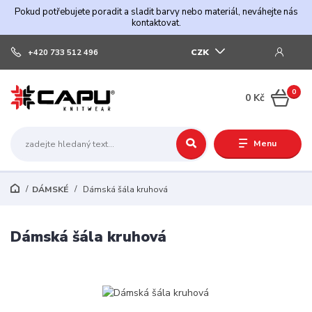
Pokud potřebujete poradit a sladit barvy nebo materiál, neváhejte nás
kontaktovat.
CZK
+420 733 512 496
0
0 Kč
Menu
DÁMSKÉ
Dámská šála kruhová
Dámská šála kruhová