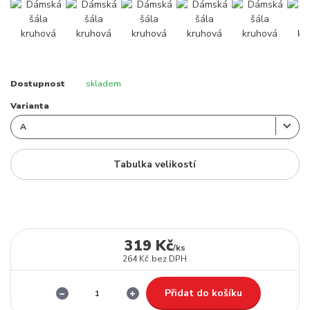
Dostupnost
skladem
Varianta
Tabulka velikostí
319 Kč
/
ks
264 Kč
bez DPH
Přidat do košíku