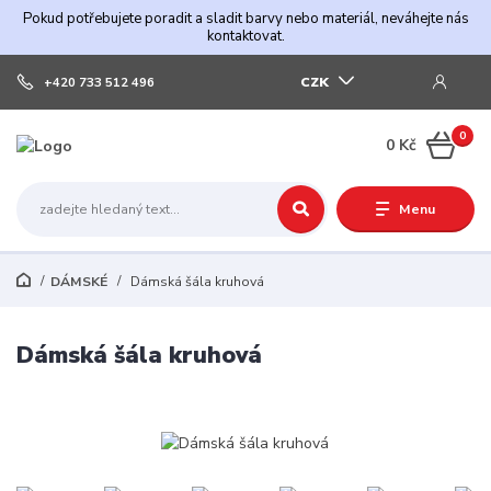
Pokud potřebujete poradit a sladit barvy nebo materiál, neváhejte nás
kontaktovat.
CZK
+420 733 512 496
0
0 Kč
Menu
DÁMSKÉ
Dámská šála kruhová
Dámská šála kruhová