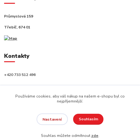
Průmyslová 159
Třebíč, 674 01
Kontakty
+420 733 512 496
info@capushop.cz
Používáme cookies, aby váš nákup na našem e-shopu byl co
nejpříjemnější.
Souhlasím
Nastavení
Copyright © 2020, CAPU s.r.o. Všechna práva vyhrazena.
Souhlas můžete odmítnout
zde
.
Vytvořeno na
Eshop-rychle.cz