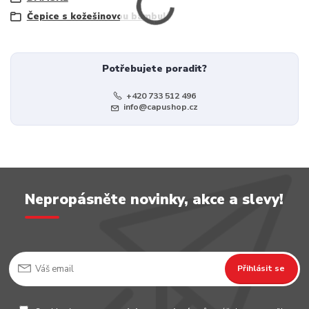
Čepice s kožešinovou bambulí
Potřebujete poradit?
+420 733 512 496
info@capushop.cz
Nepropásněte novinky, akce a slevy!
Přihlásit se