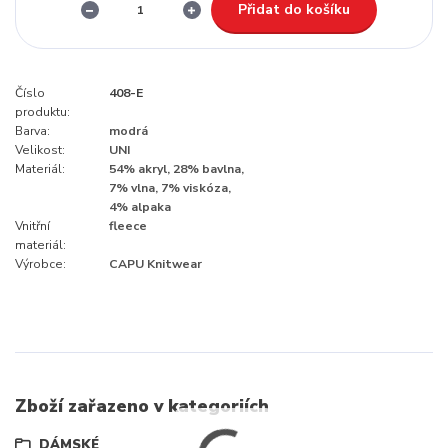
Přidat do košíku
Číslo
408-E
produktu:
Barva:
modrá
Velikost:
UNI
Materiál:
54% akryl, 28% bavlna,
7% vlna, 7% viskóza,
4% alpaka
Vnitřní
fleece
materiál:
Výrobce:
CAPU Knitwear
Zboží zařazeno v kategoriích
DÁMSKÉ