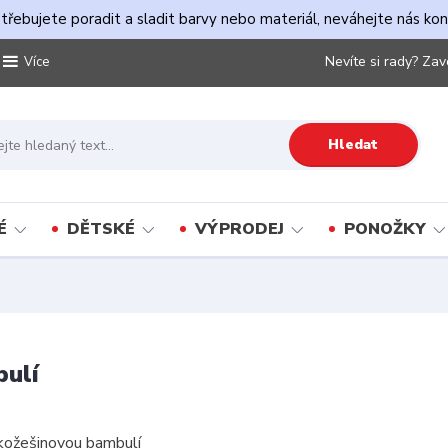
řebujete poradit a sladit barvy nebo materiál, neváhejte nás ko
Nevíte si rady? Zav
Více
Hledat
É
DĚTSKÉ
VÝPRODEJ
PONOŽKY
bulí