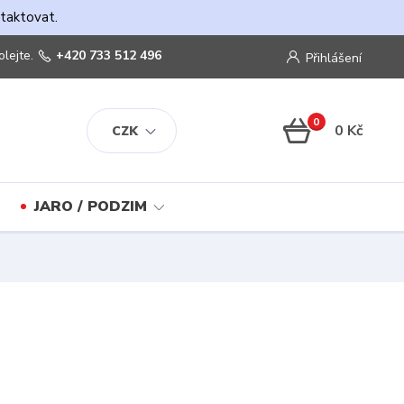
ntaktovat.
olejte.
+420 733 512 496
Přihlášení
0
0 Kč
CZK
JARO / PODZIM