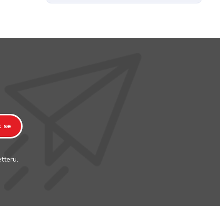
t se
tteru.