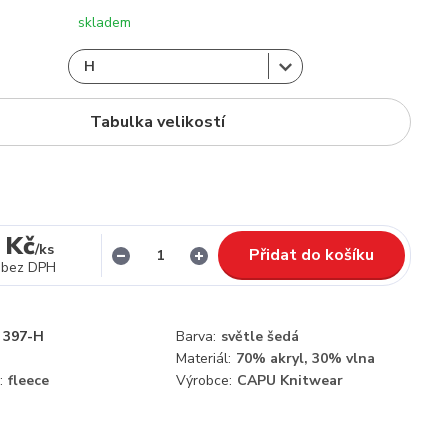
skladem
Tabulka velikostí
 Kč
/
ks
Přidat do košíku
bez DPH
397-H
Barva:
světle šedá
Materiál:
70% akryl, 30% vlna
:
fleece
Výrobce:
CAPU Knitwear