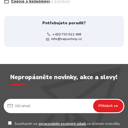
Čepice s kožešinovou bambulí
Potřebujete poradit?
+420 733 512 496
info@capushop.cz
Nepropásněte novinky, akce a slevy!
Přihlásit se
Souhlasím se
zpracováním osobních údajů
za účelem rozesílky