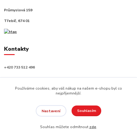
Průmyslová 159
Třebíč, 674 01
Kontakty
+420 733 512 496
info@capushop.cz
Používáme cookies, aby váš nákup na našem e-shopu byl co
nejpříjemnější.
Souhlasím
Nastavení
Copyright © 2020, CAPU s.r.o. Všechna práva vyhrazena.
Souhlas můžete odmítnout
zde
.
Vytvořeno na
Eshop-rychle.cz