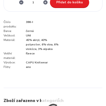
Přidat do košíku
Číslo
396-I
produktu:
Barva:
černá
Velikost:
UNI
Materiál:
45% akryl, 40%
polyester, 6% vlna, 6%
viskóza, 3% alpaka
Vnitřní
fleece
materiál:
Výrobce:
CAPU Knitwear
Flitry:
ano
Zboží zařazeno v kategoriích