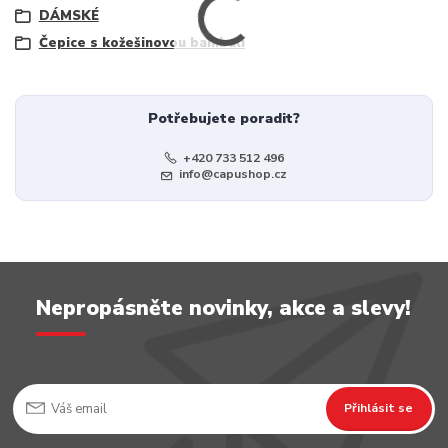
DÁMSKÉ
Čepice s kožešinovou bambulí
Potřebujete poradit?
+420 733 512 496
info@capushop.cz
Nepropásněte novinky, akce a slevy!
Přihlásit se