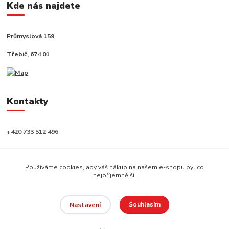
Kde nás najdete
Průmyslová 159
Třebíč, 674 01
Kontakty
+420 733 512 496
info@capushop.cz
Používáme cookies, aby váš nákup na našem e-shopu byl co
nejpříjemnější.
Souhlasím
Nastavení
Copyright © 2020, CAPU s.r.o. Všechna práva vyhrazena.