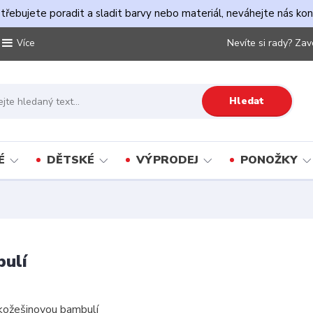
řebujete poradit a sladit barvy nebo materiál, neváhejte nás ko
Nevíte si rady? Zav
Více
Hledat
É
DĚTSKÉ
VÝPRODEJ
PONOŽKY
bulí