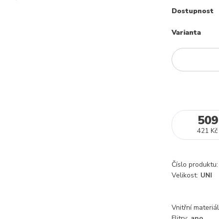
Dostupnost
Varianta
509
421 Kč
Číslo produktu:
Velikost:
UNI
Vnitřní materiál
Flitry:
ano