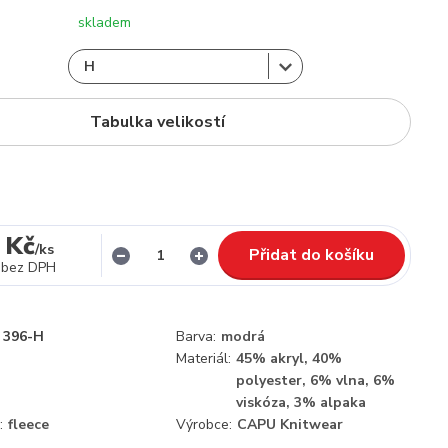
skladem
Tabulka velikostí
 Kč
/
ks
Přidat do košíku
bez DPH
396-H
Barva:
modrá
Materiál:
45% akryl, 40%
polyester, 6% vlna, 6%
viskóza, 3% alpaka
:
fleece
Výrobce:
CAPU Knitwear