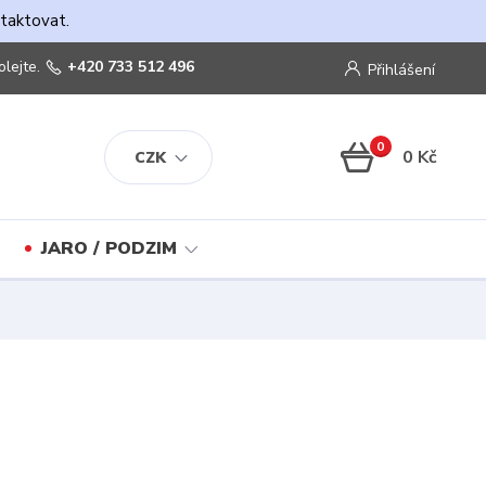
ntaktovat.
olejte.
+420 733 512 496
Přihlášení
0
0 Kč
CZK
JARO / PODZIM