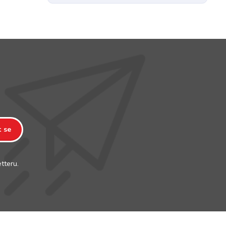
t se
tteru.