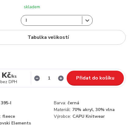
skladem
Tabulka velikostí
 Kč
/
ks
Přidat do košíku
bez DPH
395-I
Barva:
černá
Materiál:
70% akryl, 30% vlna
:
fleece
Výrobce:
CAPU Knitwear
ovski Elements