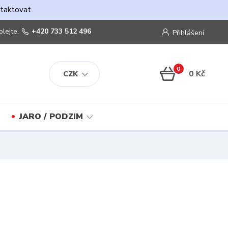
ntaktovat.
olejte.
+420 733 512 496
Přihlášení
0
0 Kč
CZK
JARO / PODZIM