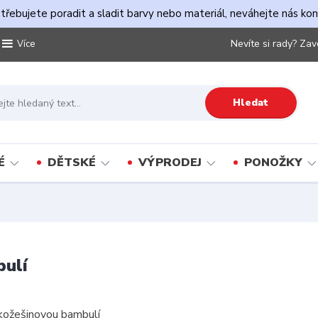
řebujete poradit a sladit barvy nebo materiál, neváhejte nás ko
Nevíte si rady? Zav
Více
Hledat
É
DĚTSKÉ
VÝPRODEJ
PONOŽKY
bulí