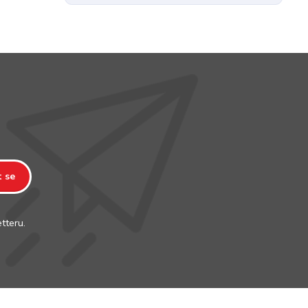
t se
tteru.