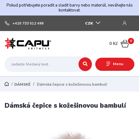
Pokud potřebujete poradit a sladit barvy nebo materiál, neváhejte nás
kontaktovat.
CZK
+420 733 512 496
0
0 Kč
Menu
DÁMSKÉ
Dámská čepice s kožešinovou bambulí
Dámská čepice s kožešinovou bambulí