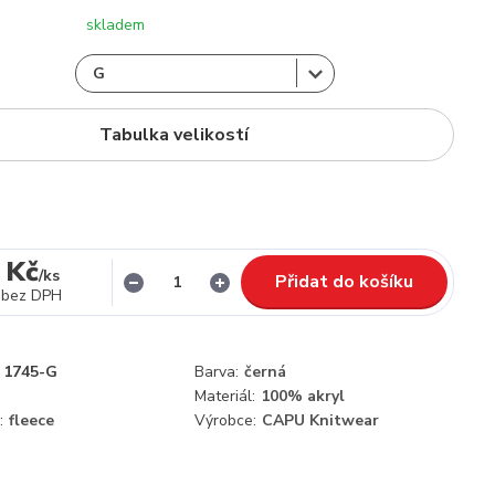
skladem
Tabulka velikostí
 Kč
/
ks
Přidat do košíku
bez DPH
1745-G
Barva:
černá
Materiál:
100% akryl
:
fleece
Výrobce:
CAPU Knitwear