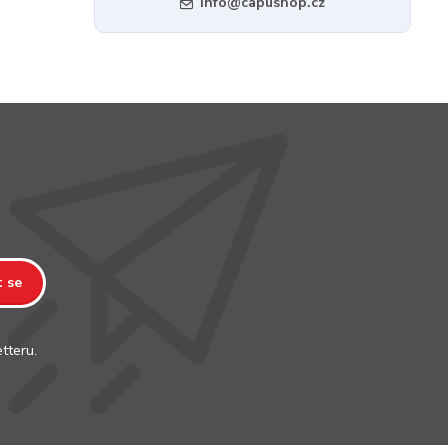
info@capushop.cz
t se
tteru.