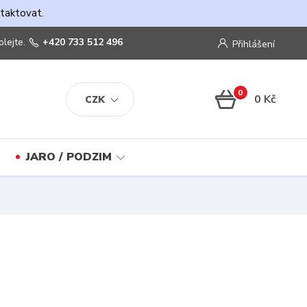
ntaktovat.
olejte.
+420 733 512 496
Přihlášení
0
0 Kč
CZK
JARO / PODZIM