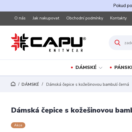
Pokud pot
O nás
Jak nakupovat
Obchodní podmínky
Kontakty
DÁMSKÉ
PÁNSK
DÁMSKÉ
Dámská čepice s kožešinovou bambulí černá
Dámská čepice s kožešinovou bamb
Akce