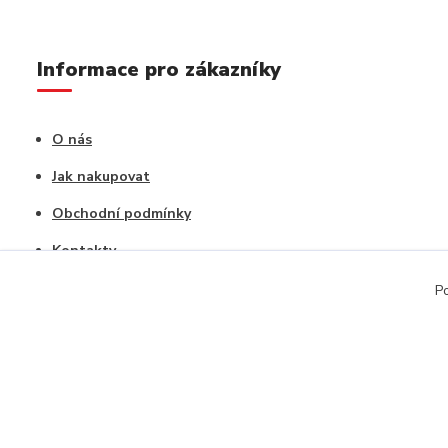
Informace pro zákazníky
O nás
Jak nakupovat
Obchodní podmínky
Kontakty
Vrácení zboží / Reklamace
Po
Copyright © 2020, CAPU s.r.o. Všechna práva vyhrazena.