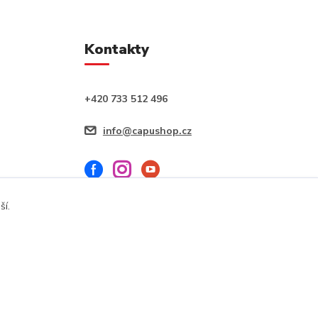
Kontakty
+420 733 512 496
info@capushop.cz
ší.
Vytvořeno na
Eshop-rychle.cz