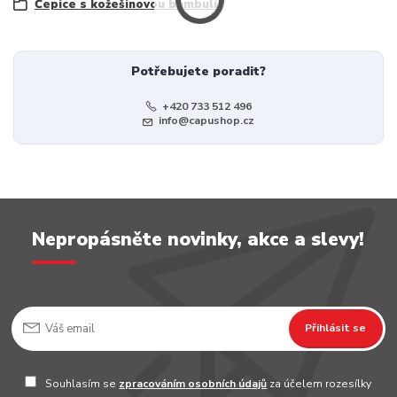
Čepice s kožešinovou bambulí
Potřebujete poradit?
+420 733 512 496
info@capushop.cz
Nepropásněte novinky, akce a slevy!
Přihlásit se
Souhlasím se
zpracováním osobních údajů
za účelem rozesílky