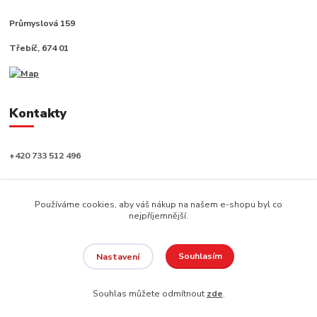
Průmyslová 159
Třebíč, 674 01
Kontakty
+420 733 512 496
info@capushop.cz
Používáme cookies, aby váš nákup na našem e-shopu byl co
nejpříjemnější.
Souhlasím
Nastavení
Copyright © 2020, CAPU s.r.o. Všechna práva vyhrazena.
Souhlas můžete odmítnout
zde
.
Vytvořeno na
Eshop-rychle.cz