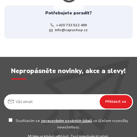
Potřebujete poradit?
+420 733 512 496
info@capushop.cz
Nepropásněte novinky, akce a slevy!
Přihlásit se
Souhlasím se
zpracováním osobních údajů
za účelem rozesílky
newsletteru.
Můžete se kdykoli odhlásit. Zasíláme dvakrát ročně.