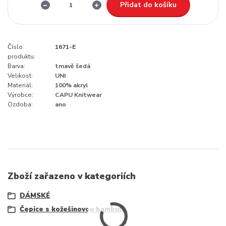
Přidat do košíku
Číslo
1671-E
produktu:
Barva:
tmavě šedá
Velikost:
UNI
Materiál:
100% akryl
Výrobce:
CAPU Knitwear
Ozdoba:
ano
Zboží zařazeno v kategoriích
DÁMSKÉ
Čepice s kožešinovou bambulí