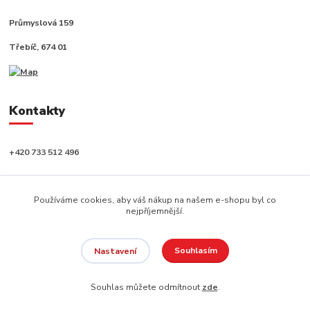
Průmyslová 159
Třebíč, 674 01
Kontakty
+420 733 512 496
info@capushop.cz
Používáme cookies, aby váš nákup na našem e-shopu byl co
nejpříjemnější.
Souhlasím
Nastavení
Copyright © 2020, CAPU s.r.o. Všechna práva vyhrazena.
Souhlas můžete odmítnout
zde
.
Vytvořeno na
Eshop-rychle.cz