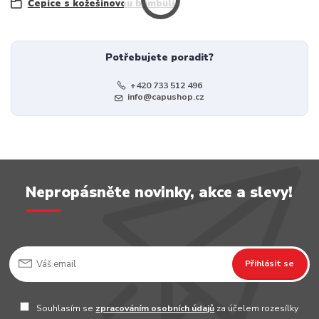
Čepice s kožešinovou bambulí
Potřebujete poradit?
+420 733 512 496
info@capushop.cz
Nepropásněte novinky, akce a slevy!
Přihlásit se
Souhlasím se
zpracováním osobních údajů
za účelem rozesílky