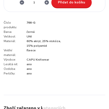
Přidat do košíku
Číslo
766-G
produktu:
Barva:
černá
Velikost:
UNI
Materiál:
60% akryl, 25% viskóza,
15% polyamid
Vnitřní
fleece
materiál:
Výrobce:
CAPU Knitwear
Lesklá nit:
ano
Ozdoba:
ano
Perličky:
ano
Zboží zařazeno v kategoriích