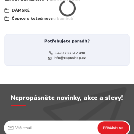
DÁMSKÉ
Čepice s kožešinovou bambulí
Potřebujete poradit?
+420 733 512 496
info@capushop.cz
Nepropásněte novinky, akce a slevy!
Přihlásit se