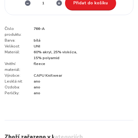
Přidat do košíku
Číslo
766-A
produktu:
Barva:
bílá
Velikost:
UNI
Materiál:
60% akryl, 25% viskóza,
15% polyamid
Vnitřní
fleece
materiál:
Výrobce:
CAPU Knitwear
Lesklá nit:
ano
Ozdoba:
ano
Perličky:
ano
Zboží zařazeno v kategoriích