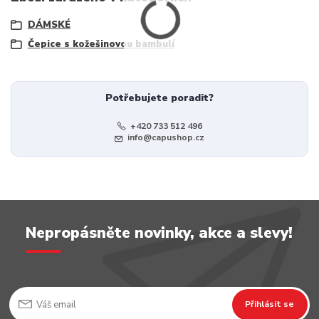
DÁMSKÉ
Čepice s kožešinovou bambulí
Potřebujete poradit?
+420 733 512 496
info@capushop.cz
Nepropásněte novinky, akce a slevy!
Přihlásit se