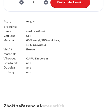
Přidat do košíku
Číslo
757-C
produktu:
Barva:
světle růžová
Velikost:
UNI
Materiál:
60% akryl, 25% viskóza,
15% polyamid
Vnitřní
fleece
materiál:
Výrobce:
CAPU Knitwear
Lesklá nit:
ano
Ozdoba:
ano
Perličky:
ano
Zboží zařazeno v kategoriích