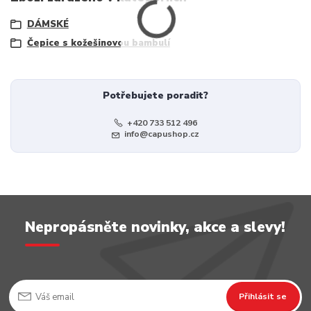
DÁMSKÉ
Čepice s kožešinovou bambulí
Potřebujete poradit?
+420 733 512 496
info@capushop.cz
Nepropásněte novinky, akce a slevy!
Přihlásit se