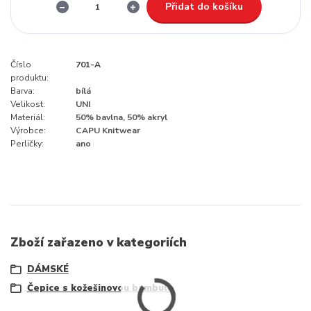
Přidat do košíku
Číslo
701-A
produktu:
Barva:
bílá
Velikost:
UNI
Materiál:
50% bavlna, 50% akryl
Výrobce:
CAPU Knitwear
Perličky:
ano
Zboží zařazeno v kategoriích
DÁMSKÉ
Čepice s kožešinovou bambulí