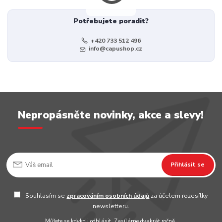
Potřebujete poradit?
+420 733 512 496
info@capushop.cz
Nepropásněte novinky, akce a slevy!
Přihlásit se
Souhlasím se
zpracováním osobních údajů
za účelem rozesílky
newsletteru.
Můžete se kdykoli odhlásit. Zasíláme dvakrát ročně.