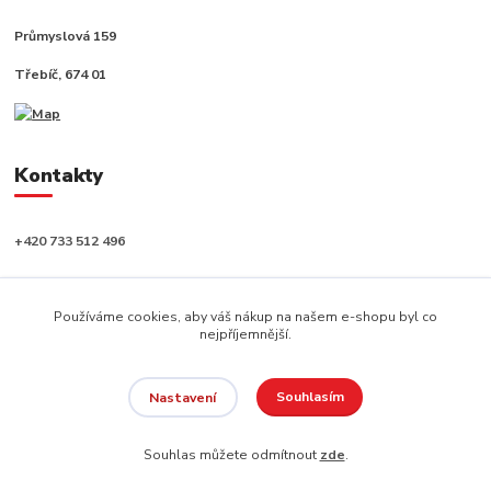
Průmyslová 159
Třebíč, 674 01
Kontakty
+420 733 512 496
info@capushop.cz
Používáme cookies, aby váš nákup na našem e-shopu byl co
nejpříjemnější.
Souhlasím
Nastavení
Copyright © 2020, CAPU s.r.o. Všechna práva vyhrazena.
Souhlas můžete odmítnout
zde
.
Vytvořeno na
Eshop-rychle.cz