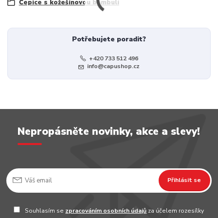
Čepice s kožešinovou bambulí
Potřebujete poradit?
+420 733 512 496
info@capushop.cz
Nepropásněte novinky, akce a slevy!
Přihlásit se
Souhlasím se
zpracováním osobních údajů
za účelem rozesílky