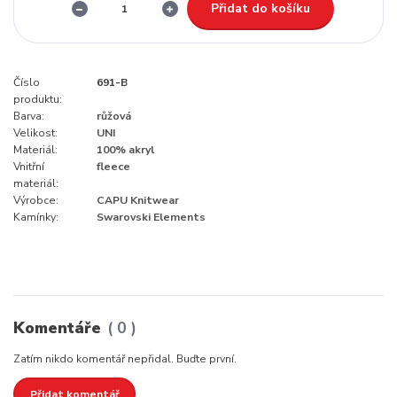
Přidat do košíku
Číslo
691-B
produktu:
Barva:
růžová
Velikost:
UNI
Materiál:
100% akryl
Vnitřní
fleece
materiál:
Výrobce:
CAPU Knitwear
Kamínky:
Swarovski Elements
Komentáře
0
Zatím nikdo komentář nepřidal. Buďte první.
Přidat komentář