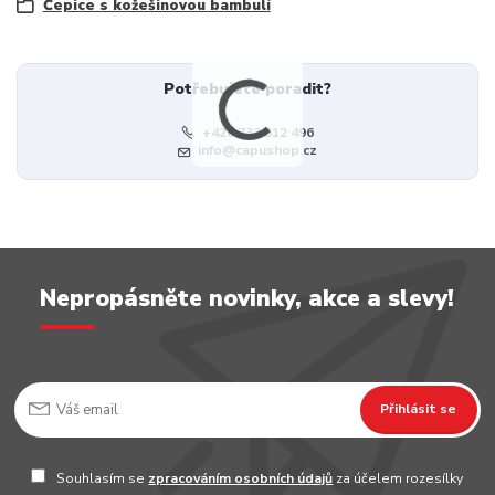
Čepice s kožešinovou bambulí
Potřebujete poradit?
+420 733 512 496
info@capushop.cz
Nepropásněte novinky, akce a slevy!
Přihlásit se
Souhlasím se
zpracováním osobních údajů
za účelem rozesílky