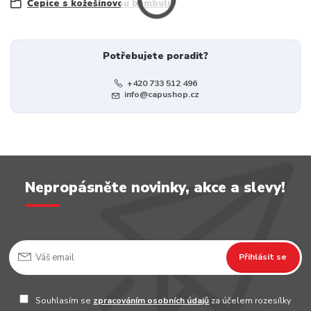
Čepice s kožešinovou bambulí
Potřebujete poradit?
+420 733 512 496
info@capushop.cz
Nepropásněte novinky, akce a slevy!
Přihlásit se
Souhlasím se
zpracováním osobních údajů
za účelem rozesílky