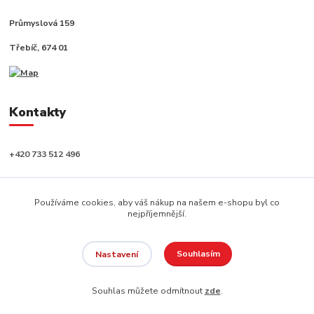
Průmyslová 159
Třebíč, 674 01
Kontakty
+420 733 512 496
info@capushop.cz
Používáme cookies, aby váš nákup na našem e-shopu byl co
nejpříjemnější.
Souhlasím
Nastavení
Copyright © 2020, CAPU s.r.o. Všechna práva vyhrazena.
Souhlas můžete odmítnout
zde
.
Vytvořeno na
Eshop-rychle.cz