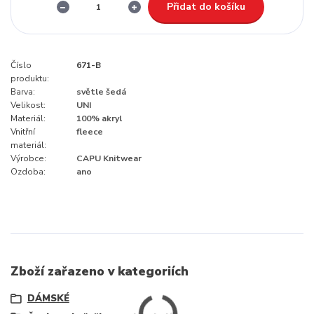
Přidat do košíku
Číslo
671-B
produktu:
Barva:
světle šedá
Velikost:
UNI
Materiál:
100% akryl
Vnitřní
fleece
materiál:
Výrobce:
CAPU Knitwear
Ozdoba:
ano
Zboží zařazeno v kategoriích
DÁMSKÉ