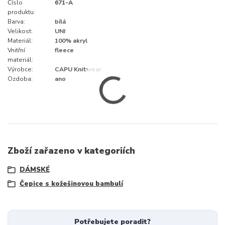
Číslo
671-A
produktu:
Barva:
bílá
Velikost:
UNI
Materiál:
100% akryl
Vnitřní
fleece
materiál:
Výrobce:
CAPU Knitwear
Ozdoba:
ano
Zboží zařazeno v kategoriích
DÁMSKÉ
Čepice s kožešinovou bambulí
Potřebujete poradit?