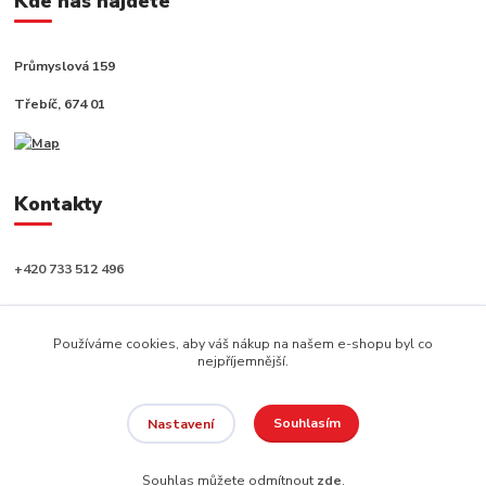
Kde nás najdete
Průmyslová 159
Třebíč, 674 01
Kontakty
+420 733 512 496
info@capushop.cz
Používáme cookies, aby váš nákup na našem e-shopu byl co
nejpříjemnější.
Souhlasím
Nastavení
Copyright © 2020, CAPU s.r.o. Všechna práva vyhrazena.
Souhlas můžete odmítnout
zde
.