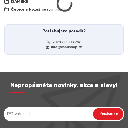
DÁMSKÉ
Čepice s kožešinovou bambulí
Potřebujete poradit?
+420 733 512 496
info@capushop.cz
Nepropásněte novinky, akce a slevy!
Přihlásit se